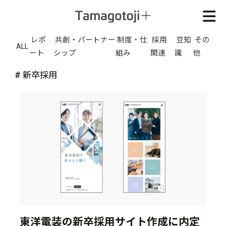
レポ
共創・パートナー
制度・仕
採用
豆知
その
ALL
ート
シップ
組み
関連
識
他
# 新卒採用
東洋電装の新卒採用サイト作成に内定