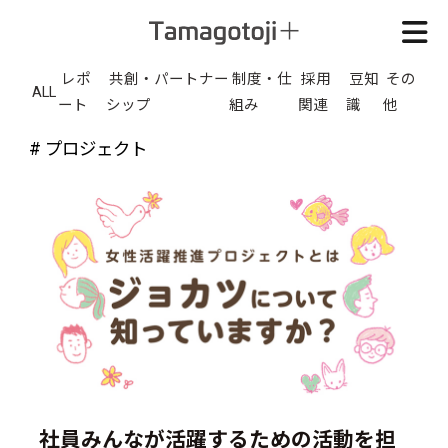
レポ
共創・パートナー
制度・仕
採用
豆知
その
ALL
ート
シップ
組み
関連
識
他
# プロジェクト
社員みんなが活躍するための活動を担