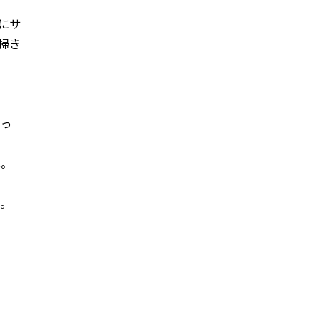
にサ
掃き
」っ
ね。
ね。