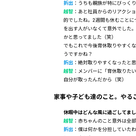
折出
：うちも親族が特にびっく
越智
：あと社員からのリアクシ
的でしたね。2週間も休むことに
を出す人がいなくて意外でした
かと思ってました（笑）
でもこれで今後育休取りやすくな
うですかね？
折出
：絶対取りやすくなったと
越智
：メンバーに「育休取りたい
自分が取ったんだから（笑）
家事や子ども達のこと。やる
休暇中はどんな風に過ごしてま
越智
：赤ちゃんのこと意外は全
折出
：僕は何かを分担していた