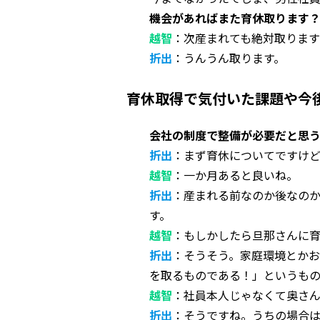
機会があればまた育休取ります
越智
：次産まれても絶対取りま
折出
：うんうん取ります。
育休取得で気付いた課題や今
会社の制度で整備が必要だと思
折出
：まず育休についてですけ
越智
：一か月あると良いね。
折出
：産まれる前なのか後なの
す。
越智
：もしかしたら旦那さんに
折出
：そうそう。家庭環境とかお
を取るものである！」というも
越智
：社員本人じゃなくて奥さ
折出
：そうですね。うちの場合