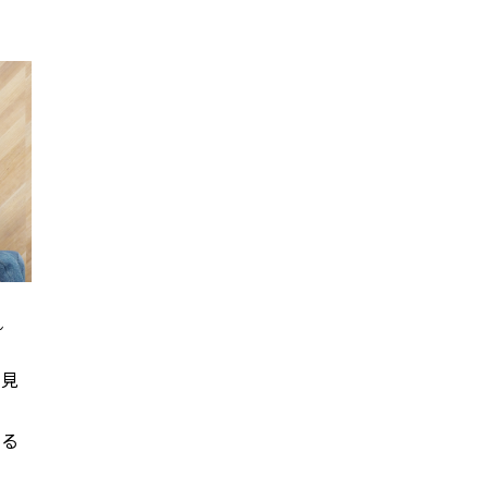
ん
を見
回る