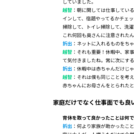
していました。
越智
：朝に関しては仕事している
インして、宿題やってるかチェッ
掃除して、トイレ掃除して、洗濯
これ何回も奥さんに注意されたん
折出
：ネットに入れるものをち
越智
：それも重要！休暇中、家
て気付きましたね。常に次にする
折出
：休暇中は赤ちゃんだけじ
越智
：それは僕も同じことを考え
赤ちゃんにお母さんをとられた
家庭だけでなく仕事面でも良
育休を取って良かったことは何
折出
：何より家族が助かったこ