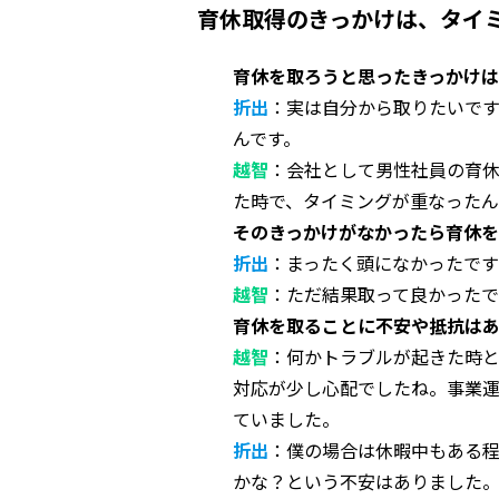
育休取得のきっかけは、タイ
育休を取ろうと思ったきっかけ
折出
：実は自分から取りたいで
んです。
越智
：会社として男性社員の育
た時で、タイミングが重なった
そのきっかけがなかったら育休
折出
：まったく頭になかったで
越智
：ただ結果取って良かった
育休を取ることに不安や抵抗は
越智
：何かトラブルが起きた時
対応が少し心配でしたね。事業
ていました。
折出
：僕の場合は休暇中もある
かな？という不安はありました