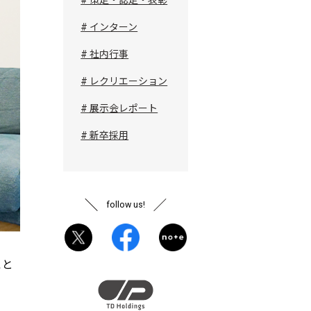
# インターン
# 社内行事
# レクリエーション
# 展示会レポート
# 新卒採用
follow us!
こと