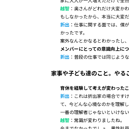
家に大人が一人増えただけで全
越智
：奥さんがどれだけ大変か
もしなかったから、本当に大変だ
折出
：仕事に関する面では、僕
かったです。
案外なんとかなるとわかったし、
メンバーにとっての意識向上につ
折出
：普段の仕事では同じよう
家事や子ども達のこと。やる
育休を経験して考えが変わった
折出
：これは折出家の場合です
て、今どんな心境なのかを理解
一番の理解者じゃないといけな
越智
：常識が変わりましたね。
今までなかったでしょ、男性社