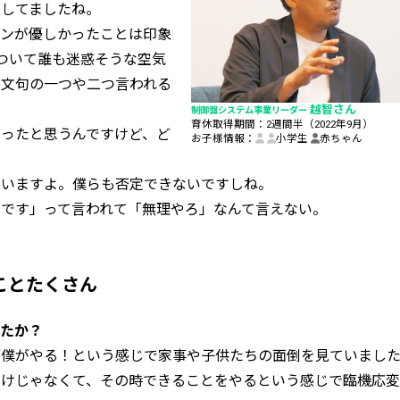
りしてましたね。
ョンが優しかったことは印象
ついて誰も迷惑そうな空気
。文句の一つや二つ言われる
越智さん
制御盤システム事業リーダー
育休取得期間：
2週間半（2022年9月）
ったと思うんですけど、ど
お子様情報：
小学生
赤ちゃん
思いますよ。僕らも否定できないですしね。
です」って言われて「無理やろ」なんて言えない。
ことたくさん
したか？
部僕がやる！という感じで家事や子供たちの面倒を見ていまし
わけじゃなくて、その時できることをやるという感じで臨機応