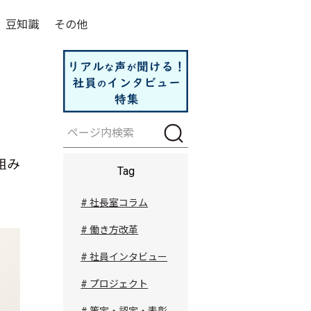
豆知識
その他
組み
Tag
# 社長室コラム
# 働き方改革
# 社員インタビュー
# プロジェクト
# 策定・認定・表彰