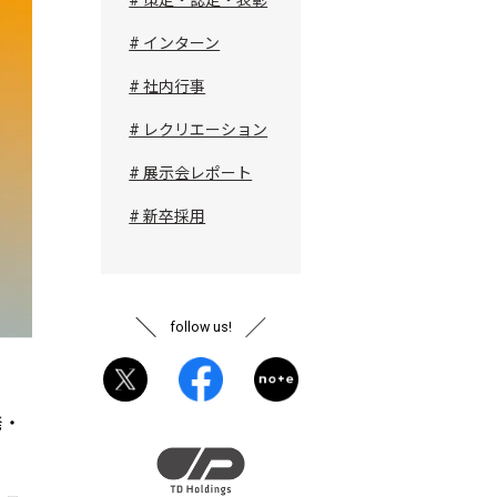
# インターン
# 社内行事
# レクリエーション
# 展示会レポート
# 新卒採用
follow us!
発・