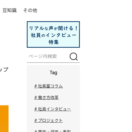
豆知識
その他
ップ
Tag
# 社長室コラム
# 働き方改革
# 社員インタビュー
# プロジェクト
# 策定・認定・表彰